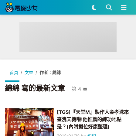
首頁
文章
作者：綿綿
綿綿 寫的最新文章
第 4 頁
[TGS]『天堂M』製作人金孝洙來
臺洩天機啦!他推薦的練功地點
是？(內附攤位好康整理)
2018/01/28
by
綿綿