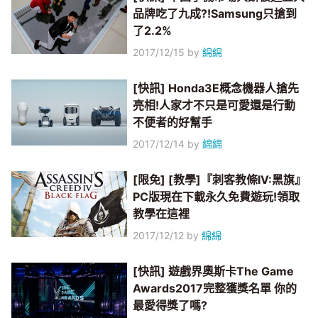
品牌吃了九成?!Samsung只搶到
了2.2%
2017/12/15
by
綿綿
[快訊] Honda3E概念機器人搶先
亮相!人家才不只是可愛還是行動
不便者的好幫手
2017/12/14
by
綿綿
[限免] [教學]『刺客教條IV:黑旗』
PC版現在下載永久免費遊玩!領取
教學在這裡
2017/12/12
by
綿綿
[快訊] 遊戲界奧斯卡The Game
Awards2017完整獲獎名單 你的
最愛得獎了嗎?