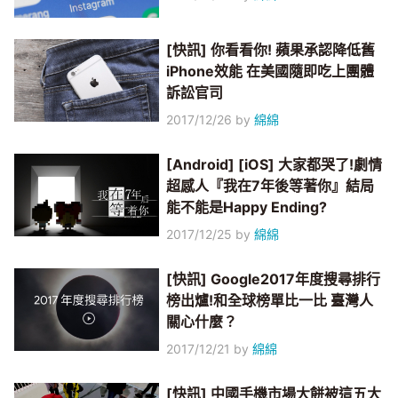
[快訊] 你看看你! 蘋果承認降低舊
iPhone效能 在美國隨即吃上團體
訴訟官司
2017/12/26
by
綿綿
[Android] [iOS] 大家都哭了!劇情
超感人『我在7年後等著你』結局
能不能是Happy Ending?
2017/12/25
by
綿綿
[快訊] Google2017年度搜尋排行
榜出爐!和全球榜單比一比 臺灣人
關心什麼？
2017/12/21
by
綿綿
[快訊] 中國手機市場大餅被這五大