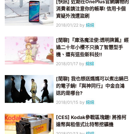
[快訊] 近期在OnePlus官網購物的
消費者請注意你的帳單! 信用卡個
資疑外洩遭盜刷
2018/01/22
by
綿綿
[閒聊]『庫洛魔法使:透明牌篇』經
過二十年小櫻不只換了智慧型手
機、還有這些新科技!!
2018/01/17
by
綿綿
[閒聊] 我也想送媽媽可以煮出鍋巴
的電子鍋!『與神同行』中金自鴻
送的是哪台?
2018/01/15
by
綿綿
[CES] Kodak參戰區塊鏈! 將推柯
達幣與租借式比特幣挖礦機
2018/01/13
by
綿綿