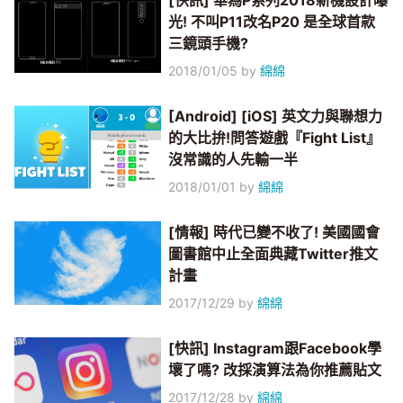
[快訊] 華為P系列2018新機設計曝
光! 不叫P11改名P20 是全球首款
三鏡頭手機?
2018/01/05
by
綿綿
[Android] [iOS] 英文力與聯想力
的大比拚!問答遊戲『Fight List』
沒常識的人先輸一半
2018/01/01
by
綿綿
[情報] 時代已變不收了! 美國國會
圖書館中止全面典藏Twitter推文
計畫
2017/12/29
by
綿綿
[快訊] Instagram跟Facebook學
壞了嗎? 改採演算法為你推薦貼文
2017/12/28
by
綿綿