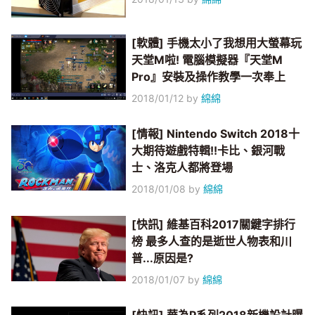
[軟體] 手機太小了我想用大螢幕玩
天堂M啦! 電腦模擬器『天堂M
Pro』安裝及操作教學一次奉上
2018/01/12
by
綿綿
[情報] Nintendo Switch 2018十
大期待遊戲特輯!!卡比、銀河戰
士、洛克人都將登場
2018/01/08
by
綿綿
[快訊] 維基百科2017關鍵字排行
榜 最多人查的是逝世人物表和川
普...原因是?
2018/01/07
by
綿綿