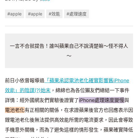
#apple
#apple
#效能
#處理速度
一言不合就提告！誰叫蘋果自己不說清楚嘛～怪不得人
～
前日小依曾報導過
「蘋果承認電池老化確實影響舊iPhone
效能」的陰謀(?)始末
，綿綿也為各位獺友們總結一下事件
詳情：經外國網友們實驗後證實了
iPhone處理速度變慢
與
電池老化
有正相關的關係，在求證蘋果後官方也回應表示因
鋰電池老化後無法提供高效能所需的電流要求，因此會導致
手機意外關機，而為了避免這樣的情形發生，蘋果確實降低