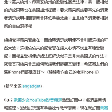
北卡羅來納州、印第安納州的欺騙性商業法律，另一起相似
的訴訟同時也在美國加州提起，要求蘋果應該要事先向消費
者清楚說明相關更新會降低手機效能，並且給予消費者相對
應的自由選擇權
綿綿覺得蘋果若能在一開始時清楚說明便不會引起這樣的軒
然大波，這樣偷偷來的感覺實在讓人心情不悅並有種受騙
感，而權益受損便訴諸法庭解決似乎是非常美國式的作法，
究竟官司結果會是如何就讓我們靜觀其變嘍！希望獺友們的
舊iPhone們都還安好～（綿綿看向自己的老iPhone 6）
(新聞來源:
engadget
)
ʕ·ᴥ·ʔ
電獺少女YouTube影音頻道
熱烈訂閱中，每週最新情
報整理、遊戲試玩還有手機操作教學更新，現在就訂閱
電獺