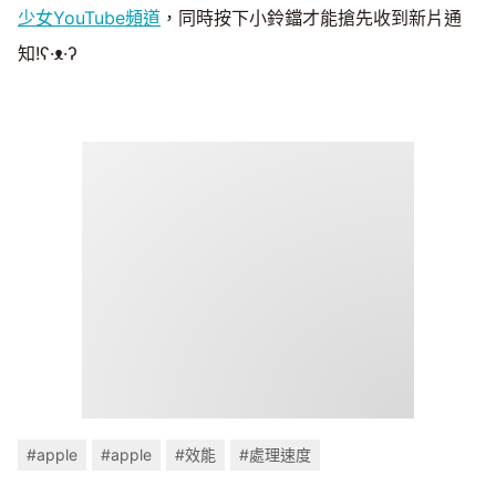
少女YouTube頻道
，同時按下小鈴鐺才能搶先收到新片通
知!ʕ·ᴥ·ʔ
#apple
#apple
#效能
#處理速度