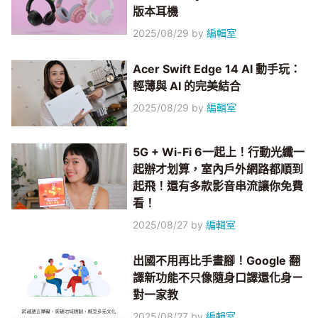
版本耳機
2025/08/29
by
編輯室
Acer Swift Edge 14 AI 動手玩：
輕薄與 AI 的完美結合
2025/08/29
by
編輯室
5G + Wi-Fi 6一起上！行動光纖一
起辦才划算，室內戶外網路都順到
起飛！還有多款影音串流讓你免費
看！
2025/08/27
by
編輯室
出國不用再比手畫腳！Google 翻
譯新功能不只像隨身口譯還化身ㄧ
對一家教
2025/08/27
by
編輯室