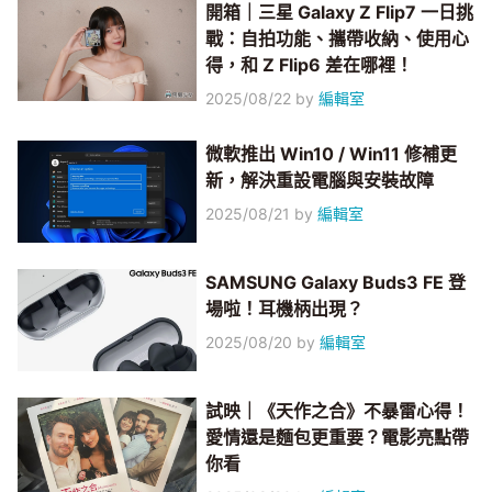
開箱｜三星 Galaxy Z Flip7 一日挑
戰：自拍功能、攜帶收納、使用心
得，和 Z Flip6 差在哪裡！
2025/08/22
by
編輯室
微軟推出 Win10 / Win11 修補更
新，解決重設電腦與安裝故障
2025/08/21
by
編輯室
SAMSUNG Galaxy Buds3 FE 登
場啦！耳機柄出現？
2025/08/20
by
編輯室
試映｜《天作之合》不暴雷心得！
愛情還是麵包更重要？電影亮點帶
你看