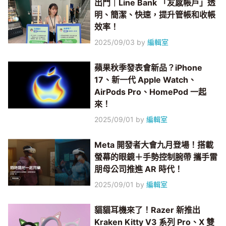
出門｜Line Bank 「友感帳戶」透
明、簡潔、快速，提升管帳和收帳
效率！
2025/09/03
by
編輯室
蘋果秋季發表會新品？iPhone
17、新一代 Apple Watch、
AirPods Pro、HomePod 一起
來！
2025/09/01
by
編輯室
Meta 開發者大會九月登場！搭載
螢幕的眼鏡＋手勢控制腕帶 攜手雷
朋母公司推進 AR 時代！
2025/09/01
by
編輯室
貓貓耳機來了！Razer 新推出
Kraken Kitty V3 系列 Pro、X 雙