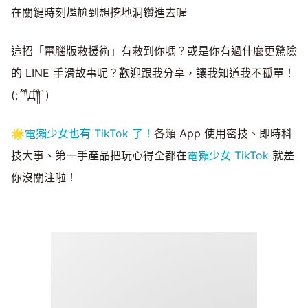
在關鍵時刻尷尬到想挖地洞鑽進去喔
這招「電腦版救援術」有救到你嗎？或是你有過什麼更驚險
的 LINE 手滑故事呢？歡迎跟我分享，讓我知道我不孤單！
(;´༎ຶД༎ຶ`)
🌟
電獺少女也有 TikTok 了！
各類 App 使用密技、即時科
技大事、第一手產品把玩心得全都在
電獺少女 TikTok
就差
你沒關注啦！