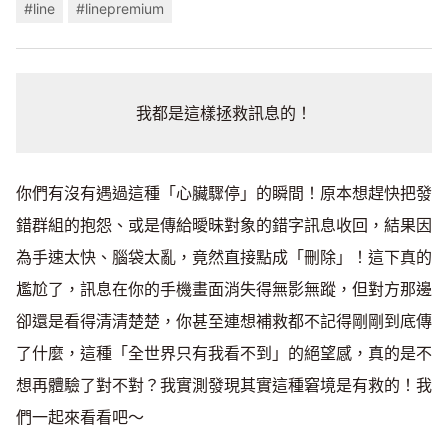
#line
#linepremium
我都是這樣拯救訊息的！
你們有沒有遇過這種「心臟驟停」的瞬間！原本想趕快把發
錯群組的抱怨、或是傳給曖昧對象的錯字訊息收回，結果因
為手速太快、腦袋太亂，竟然直接點成「刪除」！這下真的
尷尬了，訊息在你的手機畫面消失得無影無蹤，但對方那邊
卻還是看得清清楚楚，你甚至連想補救都不記得剛剛到底傳
了什麼，這種「全世界只有我看不到」的絕望感，真的是不
想再體驗了對不對？我實測發現其實這種窘境是有救的！我
們一起來看看吧～