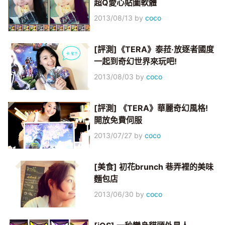
超Q愛心貼圖軟體
2013/08/13
by
coco
[評測]《TERA》泰菈‧放逐者國度
一起到奇幻世界來玩吧!
2013/08/03
by
coco
[評測] 《TERA》華麗奇幻風格!
開放免費伺服
2013/07/27
by
coco
[美食] 初花brunch 巷弄裡的美味
麵包店
2013/06/30
by
coco