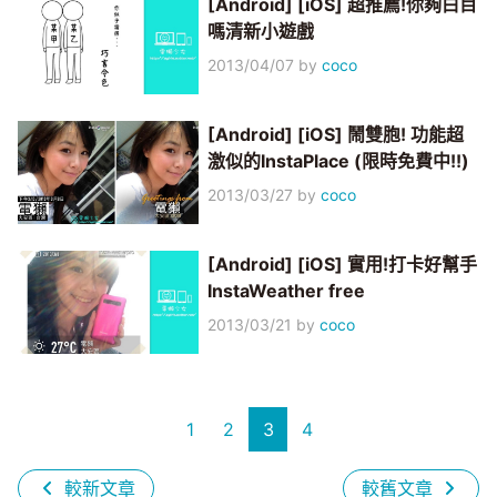
[Android] [iOS] 超推薦!你夠白目
嗎清新小遊戲
2013/04/07
by
coco
[Android] [iOS] 鬧雙胞! 功能超
激似的InstaPlace (限時免費中!!)
2013/03/27
by
coco
[Android] [iOS] 實用!打卡好幫手
InstaWeather free
2013/03/21
by
coco
1
2
3
4
較新文章
較舊文章