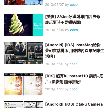
2013/05/07
by
coco
[美食] 8%ice冰淇淋專門店 去永
康玩耍時不要錯過囉!
2013/05/05
by
coco
[Android] [iOS] InstaMag給你
夢幻質感排版 用雜誌內頁來記錄生
活吧 !
2013/05/01
by
coco
[iOS] 超有fu Instant110 鏡頭+底
片+顯影劑 隨你搭配!
2013/04/22
by
coco
[Android] [iOS] Otaku Camera