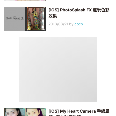
[iOS] PhotoSplash FX 瘋玩色彩
效果
2013/08/21
by
coco
[iOS] My Heart Camera 手繪風