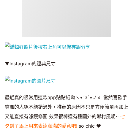
▼Instagram的經典尺寸
最近真的很常用這款app貼貼紙呦ヽ•´з`•ノ♬ 當然喜歡手
繪風的人絕不能錯過外，推薦的原因不只是方便簡單再加上
又能直接有濾鏡修圖 效果很棒還有種國外的鄉村風呢~
七
夕到了馬上用來表達滿滿的愛意吧!
so chic ♥