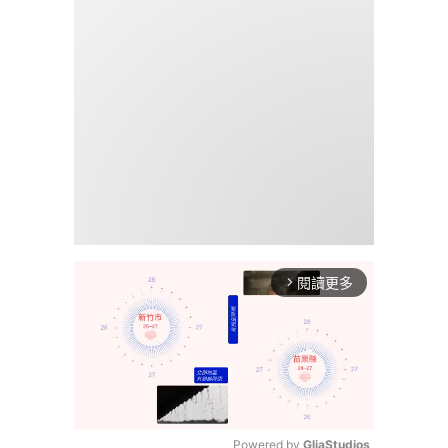
閱讀更多
arrow_forward_ios
Powered by 
GliaStudios