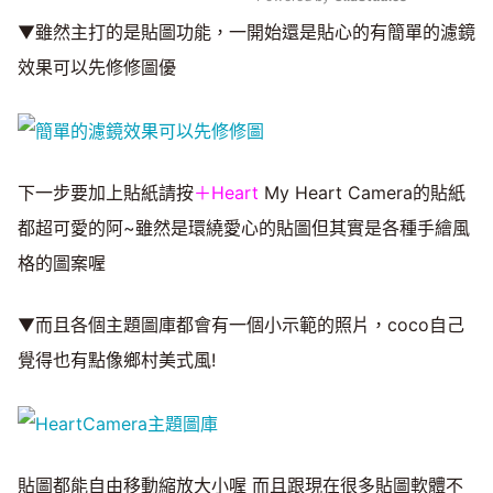
▼雖然主打的是貼圖功能，一開始還是貼心的有簡單的濾鏡
Mute
效果可以先修修圖優
下一步要加上貼紙請按
＋Heart
My Heart Camera的貼紙
都超可愛的阿~雖然是環繞愛心的貼圖但其實是各種手繪風
格的圖案喔
▼而且各個主題圖庫都會有一個小示範的照片，coco自己
覺得也有點像鄉村美式風!
貼圖都能自由移動縮放大小喔 而且跟現在很多貼圖軟體不