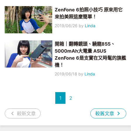
ZenFone 6拍照小技巧 原來用它
來拍美照這麼簡單！
2019/06/26
by
Linda
開箱｜翻轉鏡頭、驍龍855、
5000mAh大電量 ASUS
ZenFone 6是支實在又時髦的旗艦
機！
2019/06/18
by
Linda
1
2
較新文章
較舊文章