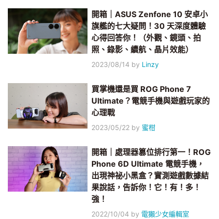
開箱｜ASUS Zenfone 10 安卓小
旗艦的七大疑問！30 天深度體驗
心得回答你！（外觀、鏡頭、拍
照、錄影、續航、晶片效能）
2023/08/14
by
Linzy
買掌機還是買 ROG Phone 7
Ultimate？電競手機與遊戲玩家的
心理戰
2023/05/22
by
蜜柑
開箱｜處理器篡位排行第一！ROG
Phone 6D Ultimate 電競手機，
出現神祕小黑盒？實測遊戲數據結
果說話，告訴你！它！有！多！
強！
2022/10/04
by
電獺少女編輯室