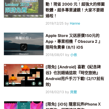
動！現省 2000 元！超強大的修圖
軟體，超多專業濾鏡！大家不要錯
過啦！
2019/12/25
by
Hanne
Apple Store 又送原價150元的
App，專業相機『 Obscura 2 』
限時免費拿 (8/1) iOS
2018/08/01
by
小依
[限免] [Android] 喜歡《紀念碑
谷》也別錯過這款『時空旅途』
Android用戶手刀下載! (2/17前有
效)
2018/02/13
by
貝爾
[限免] [iOS] 隨意玩弄iPhoneＸ