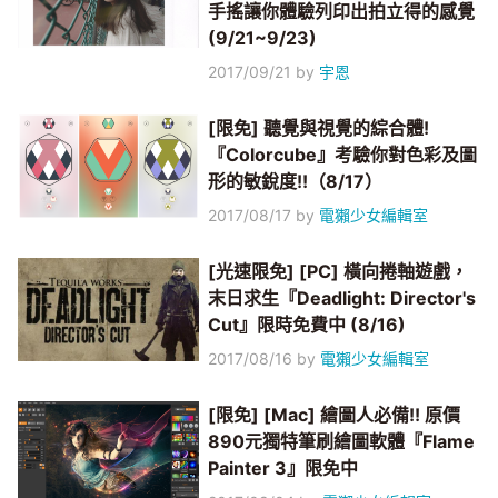
手搖讓你體驗列印出拍立得的感覺
(9/21~9/23)
2017/09/21
by
宇恩
[限免] 聽覺與視覺的綜合體!
『Colorcube』考驗你對色彩及圖
形的敏銳度!!（8/17）
2017/08/17
by
電獺少女編輯室
[光速限免] [PC] 橫向捲軸遊戲，
末日求生『Deadlight: Director's
Cut』限時免費中 (8/16)
2017/08/16
by
電獺少女編輯室
[限免] [Mac] 繪圖人必備!! 原價
890元獨特筆刷繪圖軟體『Flame
Painter 3』限免中