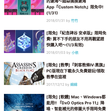
的瀏海～超惡搞換瀏海
App『Custom Notch』限免中!
(1/31)
2018/01/31
by
竹竹
[限免]『紀念碑谷 安卓版』限時免
費! 買不下手的朋友不用再觀望趕
快購入吧～(1/3有效)
2018/01/03
by
小依
[限免] [教學]『刺客教條IV:黑旗』
PC版現在下載永久免費遊玩!領取
教學在這裡
2017/12/12
by
綿綿
[限免] [軟體] Mac、Windows都
能用!! 『DxO Optics Pro 11』降
噪、智能補光的修圖大手限時免費