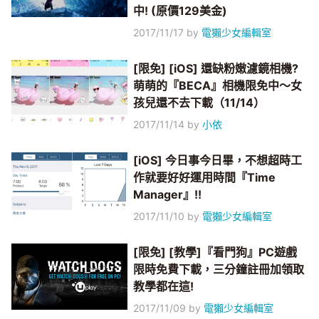
中! (原價129美金)
2017/11/17
by
電獺少女編輯室
[限免] [iOS] 還缺粉嫩濾鏡相機?
萌萌的『BECA』相機限免中～女
孩兒還不去下載（11/14）
2017/11/14
by
小依
[iOS] 今日事今日畢，不想超時工
作就要好好運用時間『Time
Manager』!!
2017/11/10
by
電獺少女編輯室
[限免] [教學]『看門狗』PC遊戲
限時免費下載，三分鐘註冊加領取
教學都在這!
2017/11/09
by
電獺少女編輯室