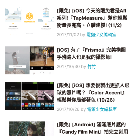
[限免] [iOS] 今天的限免君是AR
系列!『TapMeasure』幫你輕鬆
衡量長寬高、立體建模! (11/2)
2017/11/02
by
電獺少女編輯室
[iOS] 有了『Frismo』完美構圖
手殘路人也是我的攝影師!
2017/10/30
by
竹竹
[限免] [iOS] 想要後製出更抓人眼
球的照片嗎？『Color Accent』
輕鬆幫你局部著色 (10/26)
2017/10/26
by
電獺少女編輯室
[限免] [Android] 滿滿底片感的
『Candy Film Mini』拍完立刻用