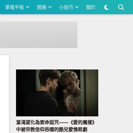
筆電平板
週邊
小技巧
關於
當渴望化為索命詛咒——《愛的魔樣》
中被宗教信仰吞噬的酷兒愛情悲劇