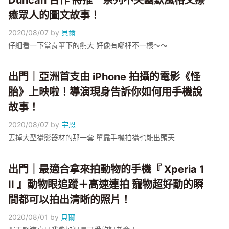
Duncan 合作 將推一系列不失幽默風格又療
癒眾人的圖文故事！
2020/08/07
by
貝爾
仔細看一下當肯筆下的熊大 好像有哪裡不一樣～～
出門｜亞洲首支由 iPhone 拍攝的電影《怪
胎》上映啦！導演現身告訴你如何用手機說
故事！
2020/08/07
by
宇恩
丟掉大型攝影器材的那一套 單靠手機拍攝也能出頭天
出門｜最適合拿來拍動物的手機『 Xperia 1
II 』動物眼追蹤＋高速連拍 寵物超好動的瞬
間都可以拍出清晰的照片！
2020/08/01
by
貝爾