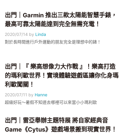
出門｜Garmin 推出三款太陽能智慧手錶，
最高可靠太陽能達到完全無需充電！
2020/07/14
by
Linda
對於長時間進行戶外運動的朋友完全是理想中的錶！
出門｜『 樂高想像力大作戰 』！樂高打造
的瑪利歐世界！實境體驗遊戲區讓你化身瑪
利歐闖關！
2020/07/11
by
Hanne
超級好玩～暑假不知道去哪裡可以來當小小瑪利歐
出門｜雷亞舉辦主題特展 將自家經典音
Game《Cytus》遊戲場景搬到現實世界！