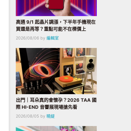
高通 9/1 起晶片調漲，下半年手機現在
買還是再等？重點可能不在標價上
2026/08/06
by
編輯室
出門｜耳朵真的會懷孕？2026 TAA 國
際 HI-END 音響展現場搶先看
2026/08/05
by
曉緹