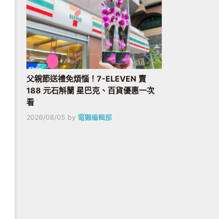
父親節送禮免煩惱！7-ELEVEN 賣
188 元石斛蘭 星巴克、百貨優惠一次
看
2026/08/05
by
電獺編輯部