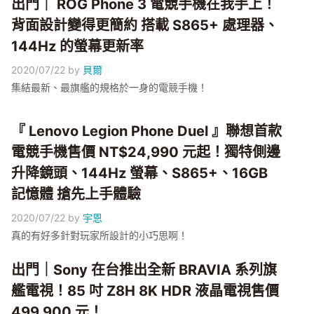
出門｜ ROG Phone 3 電競手機在我手上！
背面設計變得更簡約 搭載 S865+ 處理器、
144Hz 的螢幕更新率
2020/07/22
by
貝爾
集結最新、最旗艦的規格於一身的電競手機！
『 Lenovo Legion Phone Duel 』聯想首款
電競手機售價 NT$24,990 元起！獨特側邊
升降鏡頭、144Hz 螢幕、S865+、16GB
記憶體 搶先上手體驗
2020/07/22
by
宇恩
真的有好多針對玩家所設計的小巧思啊！
出門｜Sony 在台推出全新 BRAVIA 系列旗
艦電視！85 吋 Z8H 8K HDR 液晶電視售價
499,900 元！