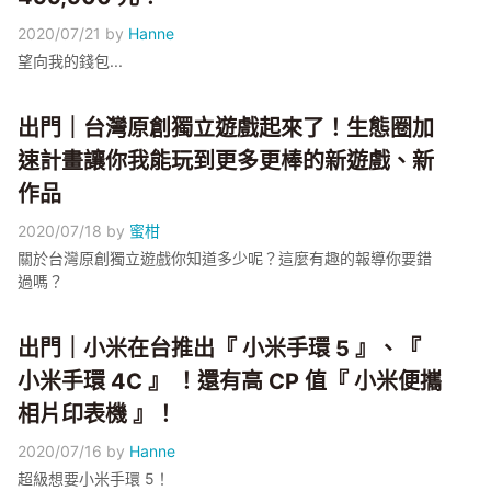
2020/07/21
by
Hanne
望向我的錢包...
出門｜台灣原創獨立遊戲起來了！生態圈加
速計畫讓你我能玩到更多更棒的新遊戲、新
作品
2020/07/18
by
蜜柑
關於台灣原創獨立遊戲你知道多少呢？這麼有趣的報導你要錯
過嗎？
出門｜小米在台推出『 小米手環 5 』、『
小米手環 4C 』 ！還有高 CP 值『 小米便攜
相片印表機 』！
2020/07/16
by
Hanne
超級想要小米手環 5！