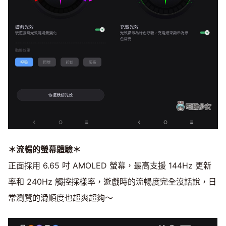
＊流暢的螢幕體驗＊
正面採用 6.65 吋 AMOLED 螢幕，最高支援 144Hz 更新
率和 240Hz 觸控採樣率，遊戲時的流暢度完全沒話說，日
常瀏覽的滑順度也超爽超夠～