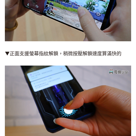
▼正面支援螢幕指紋解鎖，稍微按壓解鎖速度算滿快的