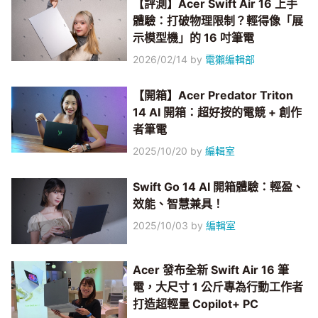
【評測】Acer Swift Air 16 上手
體驗：打破物理限制？輕得像「展
示模型機」的 16 吋筆電
2026/02/14
by
電獺編輯部
【開箱】Acer Predator Triton
14 AI 開箱：超好按的電競 + 創作
者筆電
2025/10/20
by
編輯室
Swift Go 14 AI 開箱體驗：輕盈、
效能、智慧兼具！
2025/10/03
by
編輯室
Acer 發布全新 Swift Air 16 筆
電，大尺寸 1 公斤專為行動工作者
打造超輕量 Copilot+ PC