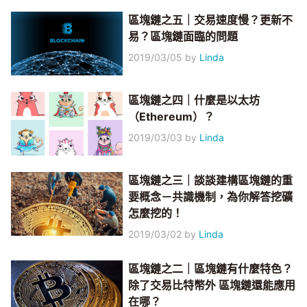
區塊鏈之五｜交易速度慢？更新不
易？區塊鏈面臨的問題
2019/03/05
by
Linda
區塊鏈之四｜什麼是以太坊
（Ethereum）？
2019/03/03
by
Linda
區塊鏈之三｜談談建構區塊鏈的重
要概念－共識機制，為你解答挖礦
怎麼挖的！
2019/03/02
by
Linda
區塊鏈之二｜區塊鏈有什麼特色？
除了交易比特幣外 區塊鏈還能應用
在哪？