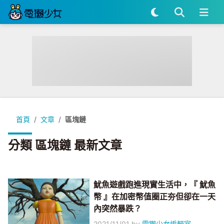
首頁
文章
區塊鏈
分類 區塊鏈 最新文章
魷魚遊戲跑進現實生活中，『 魷魚
幣 』在加密幣值圈正夯但卻在一天
內突然暴跌？
2021/11/01
by
電獺少女編輯室