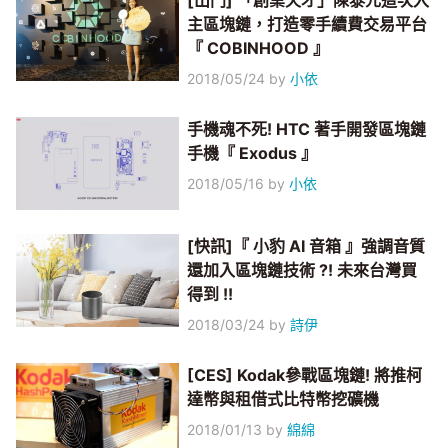
[出門] 「創業天才」陳泰元這次入
主區塊鏈，打造零手續費交易平台
『 COBINHOOD 』
2018/05/24
by
小依
手機魂不死! HTC 著手開發區塊鏈
手機『 Exodus 』
2018/05/16
by
小依
[快訊]『 小豹 AI 音箱 』強調音質
還加入區塊鏈技術 ?! 未來台灣買
得到 !!
2018/03/24
by
詩伊
[CES] Kodak參戰區塊鏈! 將推柯
達幣與租借式比特幣挖礦機
2018/01/13
by
綿綿