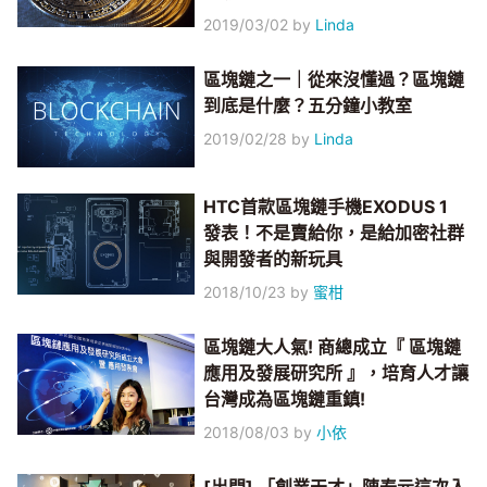
2019/03/02
by
Linda
區塊鏈之一｜從來沒懂過？區塊鏈
到底是什麼？五分鐘小教室
2019/02/28
by
Linda
HTC首款區塊鏈手機EXODUS 1
發表！不是賣給你，是給加密社群
與開發者的新玩具
2018/10/23
by
蜜柑
區塊鏈大人氣! 商總成立『 區塊鏈
應用及發展研究所 』，培育人才讓
台灣成為區塊鏈重鎮!
2018/08/03
by
小依