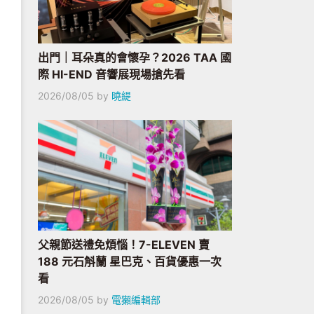
出門｜耳朵真的會懷孕？2026 TAA 國
際 HI-END 音響展現場搶先看
2026/08/05
by
曉緹
父親節送禮免煩惱！7-ELEVEN 賣
188 元石斛蘭 星巴克、百貨優惠一次
看
2026/08/05
by
電獺編輯部