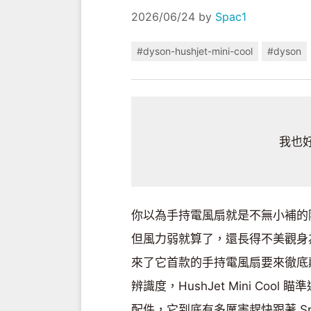
2026/06/24
by
Spac1
#dyson-hushjet-mini-cool
#dyson
我也
你以為手持電風扇就是不無小補的
但風力弱就算了，還長得不美觀身為
來了它首款的手持電風扇要來徹底顛
辨識度，HushJet Mini C
配件，它到底有多厲害趕快跟著 Sp