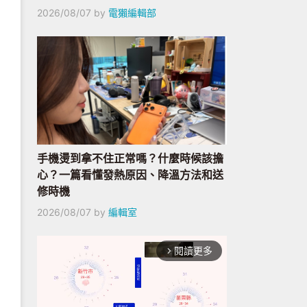
2026/08/07
by
電獺編輯部
手機燙到拿不住正常嗎？什麼時候該擔
心？一篇看懂發熱原因、降溫方法和送
修時機
2026/08/07
by
編輯室
閱讀更多
arrow_forward_ios