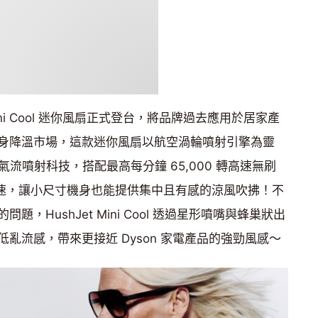
 Mini Cool 迷你風扇正式登台，將品牌過去應用於居家產
身降溫市場，這款迷你風扇以航空渦輪噴射引擎為靈
Jet 氣流噴射科技，搭配最高每分鐘 65,000 轉高速無刷
風速，讓小尺寸機身也能提供集中且有感的涼風吹拂！不
，HushJet Mini Cool 透過星形噴嘴與蜂巢狀出
亂流感，帶來更接近 Dyson 家電產品的強勁風感～