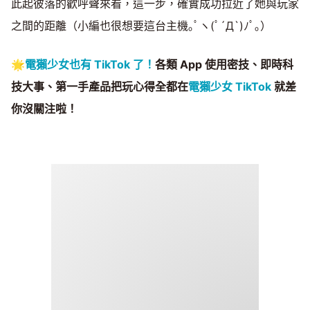
此起彼落的歡呼聲來看，這一步，確實成功拉近了她與玩家
之間的距離（小編也很想要這台主機｡ﾟヽ(ﾟ´Д`)ﾉﾟ｡）
🌟
電獺少女也有 TikTok 了！
各類 App 使用密技、即時科
技大事、第一手產品把玩心得全都在
電獺少女 TikTok
就差
你沒關注啦！