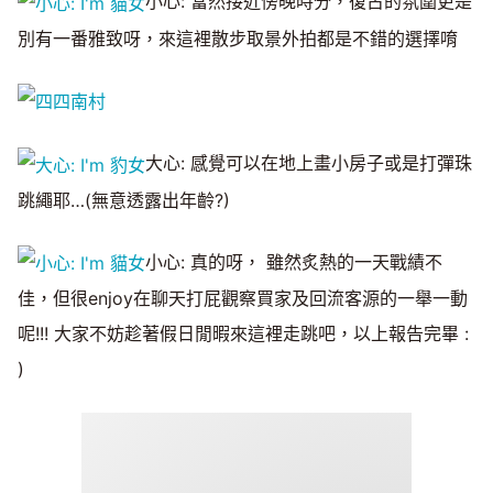
小心: 當然接近傍晚時分，復古的氛圍更是
別有一番雅致呀，來這裡散步取景外拍都是不錯的選擇唷
大心: 感覺可以在地上畫小房子或是打彈珠
跳繩耶…(無意透露出年齡?)
小心: 真的呀， 雖然炙熱的一天戰績不
佳，但很enjoy在聊天打屁觀察買家及回流客源的一舉一動
呢!!! 大家不妨趁著假日閒暇來這裡走跳吧，以上報告完畢 :
)