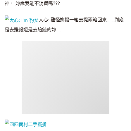
神， 妳說我能不消費嗎???
大心: 難怪妳提一箱去提兩箱回來……到底
是去賺錢還是去賠錢的妳……