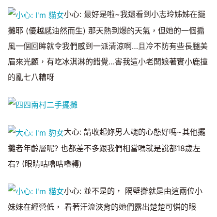
小心: 最好是啦~我還看到小志玲姊姊在擺
攤耶 (優越感油然而生) 那天熱到爆的天氣，但她的一個搧
風一個回眸就令我們感到一派清涼啊…且冷不防有些長腿美
眉來光顧，有吃冰淇淋的錯覺…害我這小老闆娘著實小鹿撞
的亂七八糟呀
大心: 請收起妳男人魂的心態好嗎~其他擺
攤者年齡層呢? 也都差不多跟我們相當嗎就是說都18歲左
右? (眼睛咕嚕咕嚕轉)
小心: 並不是的， 隔壁攤就是由這兩位小
妹妹在經營低， 看著汗流浹背的她們露出楚楚可憐的眼