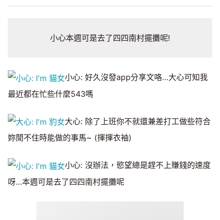
小心本週可是去了四四南村擺攤呢!
小心: 好久沒發app分享文咯…大心可知我
最近都在忙些什麼543嗎
大心: 除了上班你不就還兼差打工做些符合
妳閒不住時能做的事馬~ (揮揮衣袖)
小心: 沒辦法，慾望總是趕不上賺錢的速度
呀…本週可是去了四四南村擺攤呢