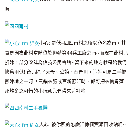
Mute
嘛
小心: 是低~四四南村之所以命名為南，其
實是因為此村當時位於聯勤第44兵工廠之南~而現在此村已
拆除，部分改建為信義公民會館~留下來的地方就是給我們
懷舊用低! 台北除了天母、公館、西門町，這裡可是二手擺
攤陣地之一呀!!! 買錯衣服或喜新厭舊時，都可把衣櫥角落
那堆棄之可惜的小玩意兒們帶來這裡唷
大心: 被你照的怎麼活像個資源回收站呢~