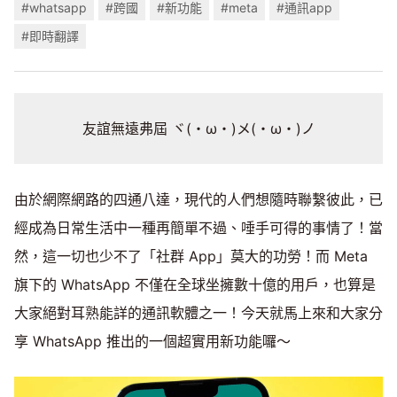
#whatsapp
#跨國
#新功能
#meta
#通訊app
#即時翻譯
友誼無遠弗屆 ヾ(・ω・)メ(・ω・)ノ
由於網際網路的四通八達，現代的人們想隨時聯繫彼此，已
經成為日常生活中一種再簡單不過、唾手可得的事情了！當
然，這一切也少不了「社群 App」莫大的功勞！而 Meta
旗下的 WhatsApp 不僅在全球坐擁數十億的用戶，也算是
大家絕對耳熟能詳的通訊軟體之一！今天就馬上來和大家分
享 WhatsApp 推出的一個超實用新功能囉～