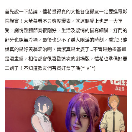
首先說一下結論，愷希覺得真的大推各位獺友一定要進電影
院觀賞！大螢幕看不只爽度爆表，就連聽覺上也是一大享
受，劇情整體節奏很剛好，生活及感情的描寫細膩，打鬥的
部分也絕無冷場，最後也少不了賺人眼淚的時刻，看完只能
說真的是好羨慕淀治啊，蕾潔真是太婆了...不管是動畫黨還
是漫畫黨，相信都會很喜歡這次的劇場版，愷希也準備好要
二刷了！不知道獺友們有買好票了嗎(*‘ v`*)