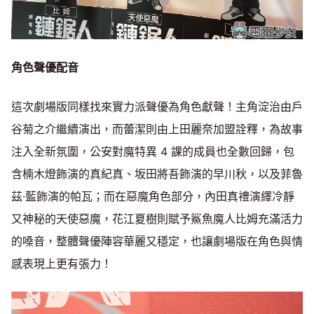
角色聲優配音
這次劇場版同樣找來實力派聲優為角色獻聲！主角淀治由戶
谷菊之介繼續演出，而蕾潔則由上田麗奈加盟詮釋，為故事
注入全新氛圍，公安對魔特異 4 課的成員也全數回歸，包
含楠木燈飾演的真紀真、坂田將吾飾演的早川秋，以及菲魯
茲·藍飾演的帕瓦；而在惡魔角色部分，內田真禮演繹冷靜
又神秘的天使惡魔，花江夏樹則賦予鯊魚魔人比姆充滿活力
的嗓音，整體聲優陣容華麗又穩定，也讓劇場版在角色與情
感表現上更有張力！