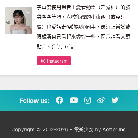
字重度使用患者＋愛看動畫（乙骨帥）的腦
袋空空笨蛋，喜歡很醜的小東西（放克牙
寶）也愛講奇怪的話煩同事，最近正嘗試戴
眼鏡讓自己看起來睿智一些，圖示請看大頭
貼｡ﾟヽ(ﾟ´Д`)ﾉﾟ｡
Instagram
Follow us:
Copyright © 2012-2026 • 電獺少女 by
Aotter Inc.