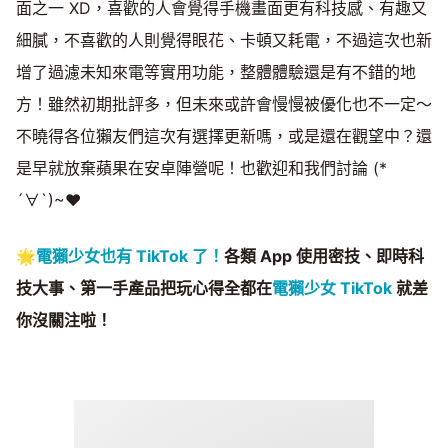
面之一 XD，喜歡的人會覺得手機畫面更有科技感、有趣又
細膩，不喜歡的人則覺得眼花、卡頓又耗電，不過這次也新
增了過濾未知來電等實用功能，整體體驗還是有不錯的地
方！雖然初期批評多，但未來或許會慢慢被優化也不一定～
不曉得各位獺友們這次有選擇更新嗎，或是還在觀望中？還
是早就放棄蘋果在安卓陣營呢！也歡迎和我們討論 (*
´∀`)~♥
🌟
電獺少女也有 TikTok 了！
各類 App 使用密技、即時科
技大事、第一手產品把玩心得全都在
電獺少女 TikTok
就差
你沒關注啦！