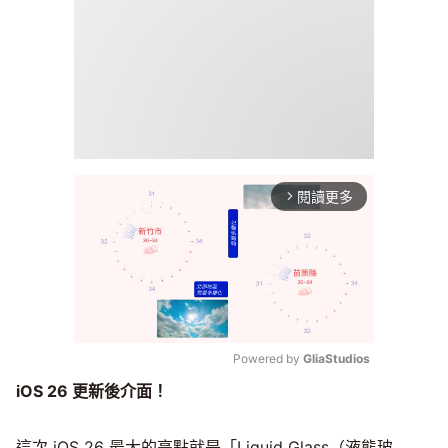
閱讀更多
arrow_forward_ios
Powered by 
GliaStudios
iOS 26 更新後介面！
Mute
這次 iOS 26 最大的亮點就是「Liquid Glass（液態玻