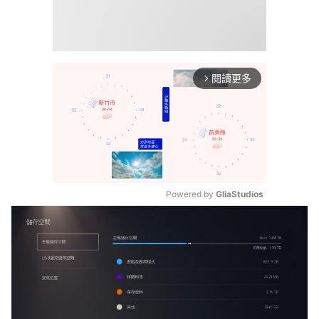
閱讀更多
arrow_forward_ios
Powered by 
GliaStudios
Mute