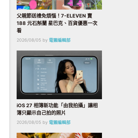
父親節送禮免煩惱！7-ELEVEN 賣
188 元石斛蘭 星巴克、百貨優惠一次
看
2026/08/05
by
電獺編輯部
iOS 27 相簿新功能「由我拍攝」讓相
簿只顯示自己拍的照片
2026/08/05
by
電獺編輯部