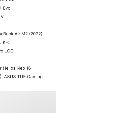
4 Evo
 V
Book Air M2 (2022)
 KF5
o LOQ
Helios Neo 16
】ASUS TUF Gaming