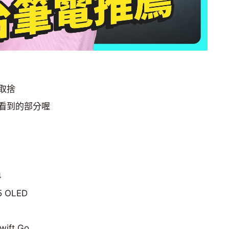
取捨
看到的部分喔
4
5 OLED
ift Go