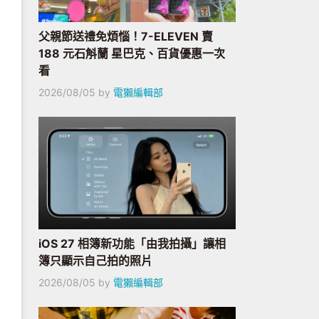
父親節送禮免煩惱！7-ELEVEN 賣
188 元石斛蘭 星巴克、百貨優惠一次
看
2026/08/05
by
電獺編輯部
iOS 27 相簿新功能「由我拍攝」讓相
簿只顯示自己拍的照片
2026/08/05
by
電獺編輯部