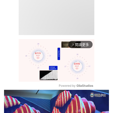
閱讀更多
arrow_forward_ios
Powered by 
GliaStudios
Mute