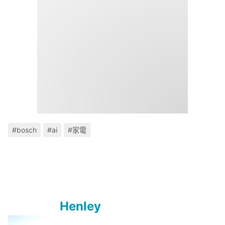
#bosch
#ai
#家電
Henley