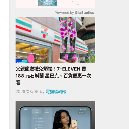
Powered by 
GliaStudios
Mute
父親節送禮免煩惱！7-ELEVEN 賣
188 元石斛蘭 星巴克、百貨優惠一次
看
2026/08/05
by
電獺編輯部