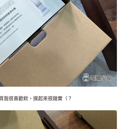
質我很喜歡欸，摸起來很踏實（？