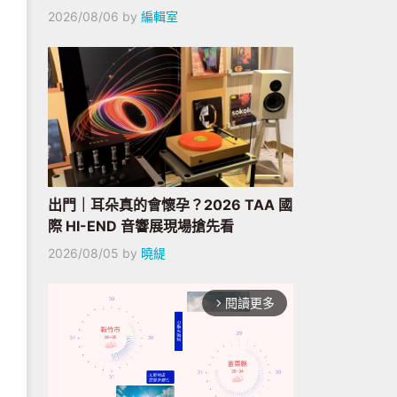
2026/08/06
by
編輯室
出門｜耳朵真的會懷孕？2026 TAA 國
際 HI-END 音響展現場搶先看
2026/08/05
by
曉緹
閱讀更多
arrow_forward_ios