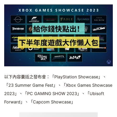
以下內容囊括之發布會：「PlayStation Showcase」、
「23 Summer Game Fest」、「Xbox Games Showcase
2023」、「PC GAMING SHOW 2023」、「Ubisoft
Forward」、「Capcom Showcase」