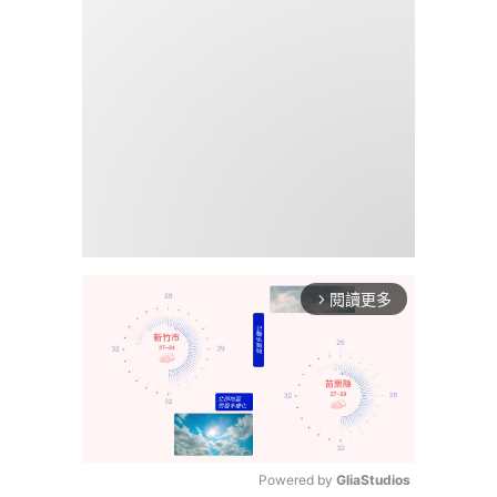
閱讀更多
arrow_forward_ios
Powered by 
GliaStudios