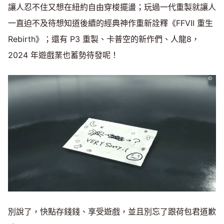
讓人忍不住又想在紐約自由穿梭擺盪；玩過一代重製就讓人
一直迫不及待想知道後續的經典神作重新詮釋《FFVII 重生
Rebirth》；還有 P3 重製、卡普空的新作們、人龍8，
2024 年遊戲業也蓄勢待發呢！
別說了，快點存錢錢、享受遊戲，並且別忘了跟荷包君道歉