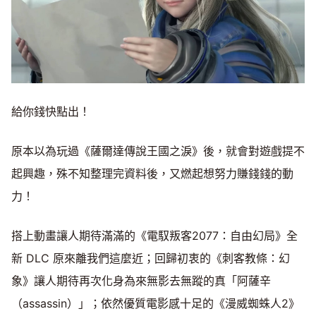
給你錢快點出！
原本以為玩過《薩爾達傳說王國之淚》後，就會對遊戲提不
起興趣，殊不知整理完資料後，又燃起想努力賺錢錢的動
力！
搭上動畫讓人期待滿滿的《電馭叛客2077：自由幻局》全
新 DLC 原來離我們這麼近；回歸初衷的《刺客教條：幻
象》讓人期待再次化身為來無影去無蹤的真「阿薩辛
（assassin）」；依然優質電影感十足的《漫威蜘蛛人2》