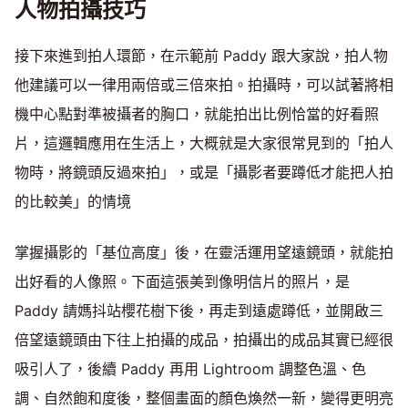
人物拍攝技巧
接下來進到拍人環節，在示範前 Paddy 跟大家說，拍人物
他建議可以一律用兩倍或三倍來拍。拍攝時，可以試著將相
機中心點對準被攝者的胸口，就能拍出比例恰當的好看照
片，這邏輯應用在生活上，大概就是大家很常見到的「拍人
物時，將鏡頭反過來拍」，或是「攝影者要蹲低才能把人拍
的比較美」的情境
掌握攝影的「基位高度」後，在靈活運用望遠鏡頭，就能拍
出好看的人像照。下面這張美到像明信片的照片，是
Paddy 請媽抖站櫻花樹下後，再走到遠處蹲低，並開啟三
倍望遠鏡頭由下往上拍攝的成品，拍攝出的成品其實已經很
吸引人了，後續 Paddy 再用 Lightroom 調整色溫、色
調、自然飽和度後，整個畫面的顏色煥然一新，變得更明亮