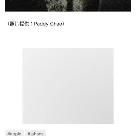
（照片提供：Paddy Chao）
#apple
#iphone