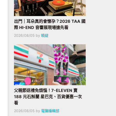
出門｜耳朵真的會懷孕？2026 TAA 國
際 HI-END 音響展現場搶先看
2026/08/05
by
曉緹
父親節送禮免煩惱！7-ELEVEN 賣
188 元石斛蘭 星巴克、百貨優惠一次
看
2026/08/05
by
電獺編輯部