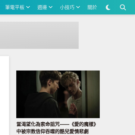
筆電平板
週邊
小技巧
關於
當渴望化為索命詛咒——《愛的魔樣》
中被宗教信仰吞噬的酷兒愛情悲劇