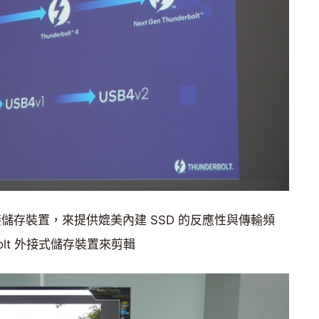
透過外接儲存裝置，來提供媲美內建 SSD 的反應性與傳輸頻
olt 外接式儲存裝置來剪輯