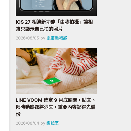
iOS 27 相簿新功能「由我拍攝」讓相
簿只顯示自己拍的照片
2026/08/05
by
電獺編輯部
LINE VOOM 確定 9 月底關閉，貼文、
限時動態都將消失，重要內容記得先備
份
2026/08/04
by
編輯室