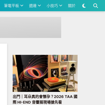
筆電平板
週邊
小技巧
關於
出門｜耳朵真的會懷孕？2026 TAA 國
際 HI-END 音響展現場搶先看