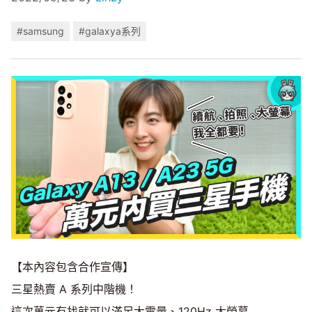
#samsung
#galaxya系列
【本內容包含合作宣傳】
三星熱賣 A 系列中階機！
這次萬元有找就可以滿足大電量、120Hz 大螢幕