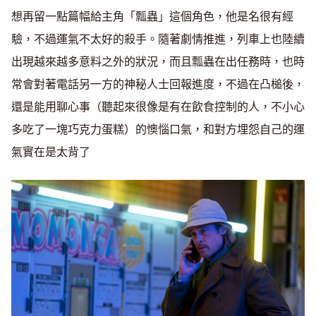
想再留一點篇幅給主角「瓢蟲」這個角色，他是名很有經
驗，不過運氣不太好的殺手。隨著劇情推進，列車上也陸續
出現越來越多意料之外的狀況，而且瓢蟲在出任務時，也時
常會對著電話另一方的神秘人士回報進度，不過在凸槌後，
還是能用聊心事（聽起來很像是有在飲食控制的人，不小心
多吃了一塊巧克力蛋糕）的懊惱口氣，和對方埋怨自己的運
氣實在是太背了