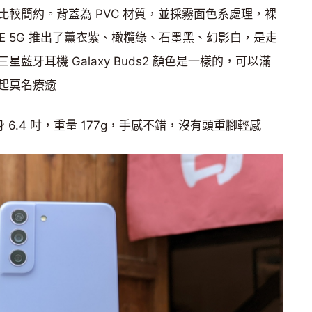
較簡約。背蓋為 PVC 材質，並採霧面色系處理，裸
1 FE 5G 推出了薰衣紫、橄欖綠、石墨黑、幻影白，是走
藍牙耳機 Galaxy Buds2 顏色是一樣的，可以滿
起莫名療癒
G 機身 6.4 吋，重量 177g，手感不錯，沒有頭重腳輕感