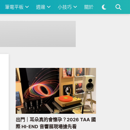
筆電平板
週邊
小技巧
關於
出門｜耳朵真的會懷孕？2026 TAA 國
際 HI-END 音響展現場搶先看