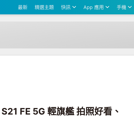
最新
精選主題
快訊
App 應用
手機
G 輕旗艦 拍照好看、玩遊戲超可以！
 S21 FE 5G 輕旗艦 拍照好看、