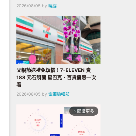
2026/08/05
by
曉緹
父親節送禮免煩惱！7-ELEVEN 賣
188 元石斛蘭 星巴克、百貨優惠一次
看
2026/08/05
by
電獺編輯部
閱讀更多
arrow_forward_ios