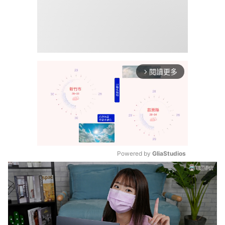
閱讀更多
arrow_forward_ios
Powered by 
GliaStudios
Mute