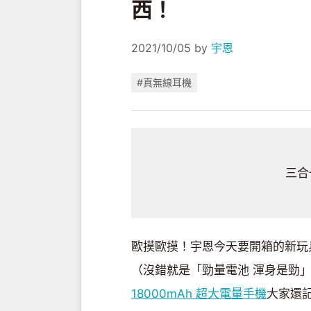
西！
2021/10/05
by
宇恩
#真無線耳機
三合
歐摸歐摸！宇恩今天要開箱的新玩具超
（沒錯就是「勁量電池 渾身是勁」
18000mAh 超大電量手機
大家還