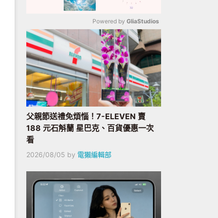
Powered by 
GliaStudios
Mute
父親節送禮免煩惱！7-ELEVEN 賣
188 元石斛蘭 星巴克、百貨優惠一次
看
2026/08/05
by
電獺編輯部