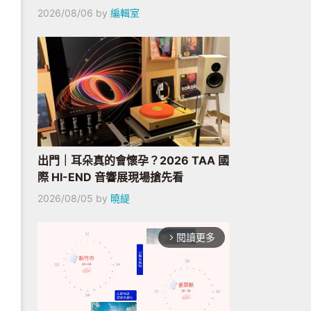
2026/08/06
by
編輯室
出門｜耳朵真的會懷孕？2026 TAA 國
際 HI-END 音響展現場搶先看
2026/08/05
by
曉緹
閱讀更多
arrow_forward_ios