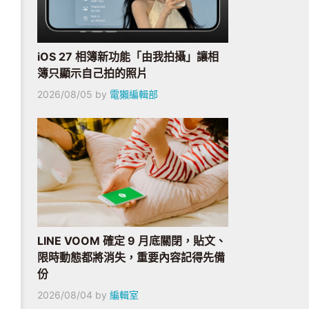
iOS 27 相簿新功能「由我拍攝」讓相
簿只顯示自己拍的照片
2026/08/05
by
電獺編輯部
LINE VOOM 確定 9 月底關閉，貼文、
限時動態都將消失，重要內容記得先備
份
2026/08/04
by
編輯室