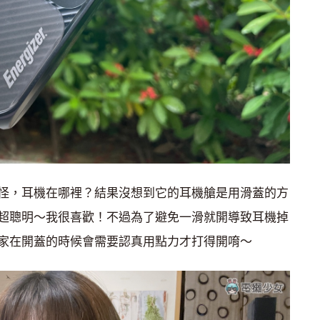
怪，耳機在哪裡？結果沒想到它的耳機艙是用滑蓋的方
超聰明～我很喜歡！不過為了避免一滑就開導致耳機掉
家在開蓋的時候會需要認真用點力才打得開唷～