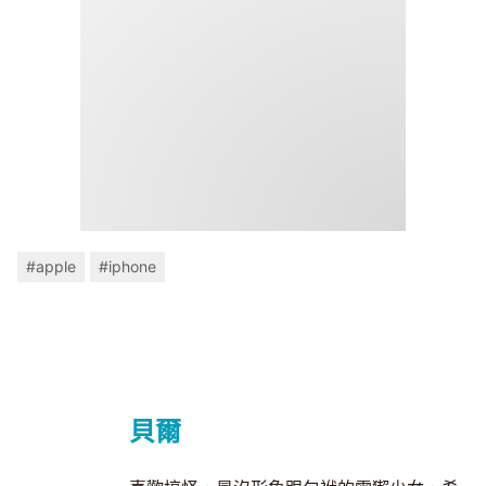
#apple
#iphone
貝爾