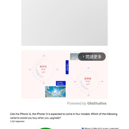
閱讀更多
arrow_forward_ios
Powered by 
GliaStudios
Mute