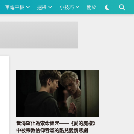
筆電平板
週邊
小技巧
關於
當渴望化為索命詛咒——《愛的魔樣》
中被宗教信仰吞噬的酷兒愛情悲劇