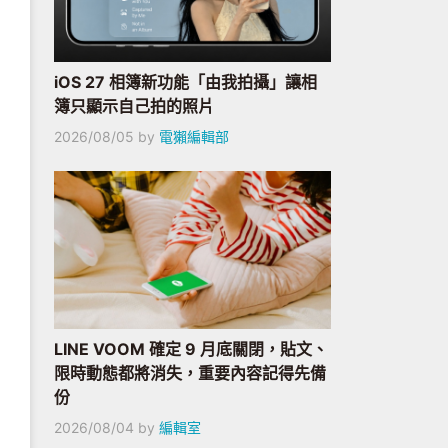
iOS 27 相簿新功能「由我拍攝」讓相
簿只顯示自己拍的照片
2026/08/05
by
電獺編輯部
LINE VOOM 確定 9 月底關閉，貼文、
限時動態都將消失，重要內容記得先備
份
2026/08/04
by
編輯室