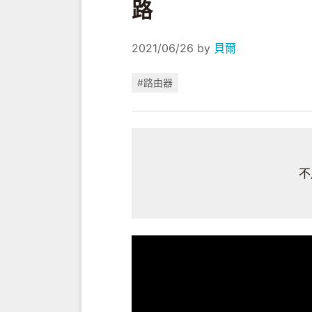
路
2021/06/26
by
貝爾
#路由器
不