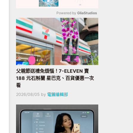
Powered by 
GliaStudios
Mute
父親節送禮免煩惱！7-ELEVEN 賣
188 元石斛蘭 星巴克、百貨優惠一次
看
2026/08/05
by
電獺編輯部