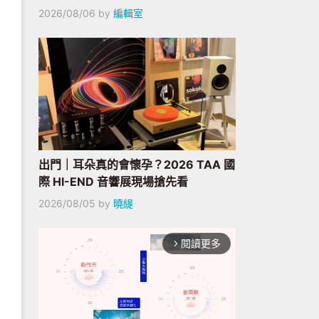
2026/08/06
by
編輯室
出門｜耳朵真的會懷孕？2026 TAA 國
際 HI-END 音響展現場搶先看
2026/08/05
by
曉緹
閱讀更多
arrow_forward_ios