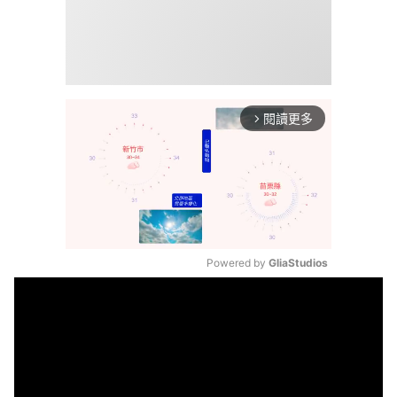
閱讀更多
arrow_forward_ios
Powered by 
GliaStudios
Mute