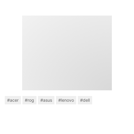
#acer
#rog
#asus
#lenovo
#dell