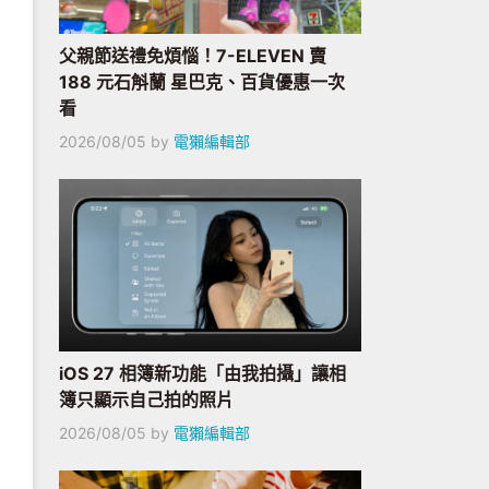
父親節送禮免煩惱！7-ELEVEN 賣
188 元石斛蘭 星巴克、百貨優惠一次
看
2026/08/05
by
電獺編輯部
iOS 27 相簿新功能「由我拍攝」讓相
簿只顯示自己拍的照片
2026/08/05
by
電獺編輯部