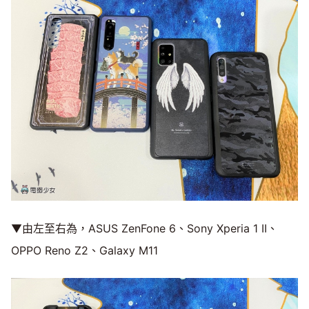
▼由左至右為，ASUS ZenFone 6、Sony Xperia 1 II、
OPPO Reno Z2、Galaxy M11