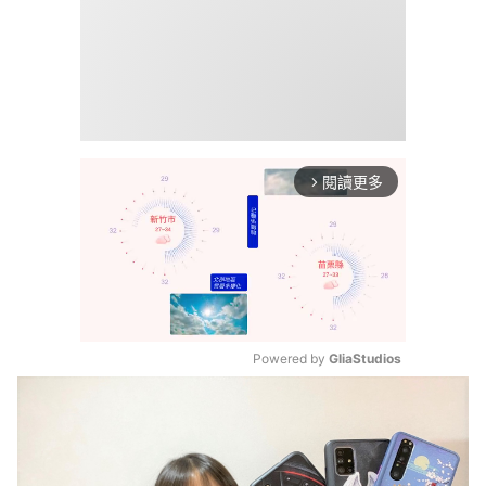
閱讀更多
arrow_forward_ios
Powered by 
GliaStudios
Mute