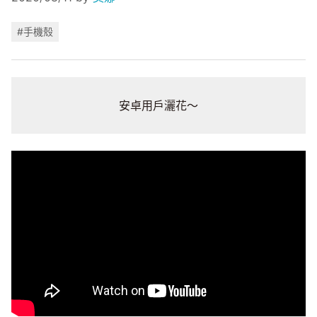
#手機殼
安卓用戶灑花～