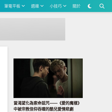
筆電平板
週邊
小技巧
關於
當渴望化為索命詛咒——《愛的魔樣》
中被宗教信仰吞噬的酷兒愛情悲劇