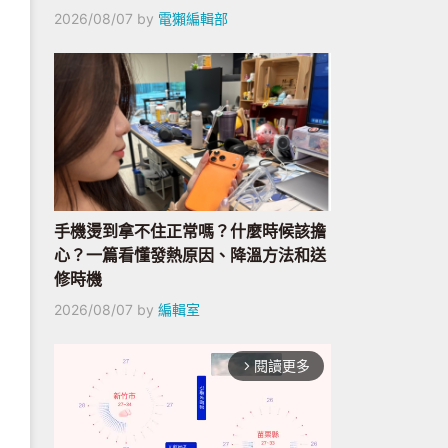
2026/08/07
by
電獺編輯部
手機燙到拿不住正常嗎？什麼時候該擔
心？一篇看懂發熱原因、降溫方法和送
修時機
2026/08/07
by
編輯室
閱讀更多
arrow_forward_ios