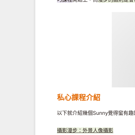
私心課程介紹
以下就介紹幾個Sunny覺得蠻有
攝⁠
影
漫
步
：外
景
人
像
攝
⁠影