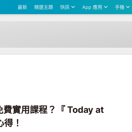
最新
精選主題
快訊
App 應用
手機
ay at Apple 』課程參加心得！
實用課程？『 Today at
加心得！