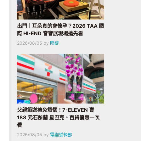
出門｜耳朵真的會懷孕？2026 TAA 國
際 HI-END 音響展現場搶先看
2026/08/05
by
曉緹
父親節送禮免煩惱！7-ELEVEN 賣
188 元石斛蘭 星巴克、百貨優惠一次
看
2026/08/05
by
電獺編輯部