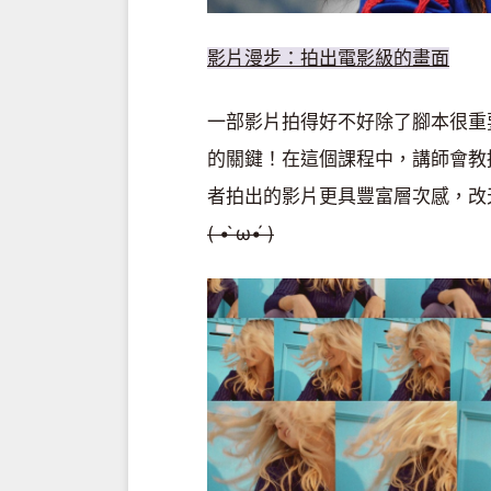
影
片
漫
步
：拍
出
電
影
級的
畫
面
一部影片拍得好不好除了腳本很重
的關鍵！在這個課程中，講師會教授
者拍出的影片更具豐富層次感，改天
( • ̀
ω•
́ )