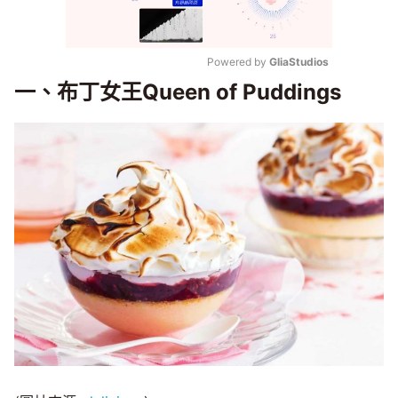
Powered by 
GliaStudios
一、布丁女王Queen of Puddings
Mute