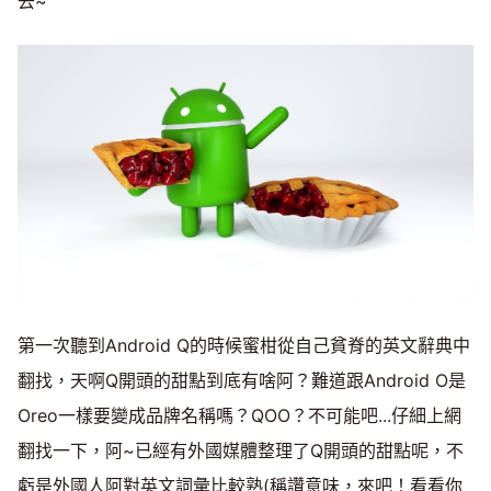
去~
第一次聽到Android Q的時候蜜柑從自己貧脊的英文辭典中
翻找，天啊Q開頭的甜點到底有啥阿？難道跟Android O是
Oreo一樣要變成品牌名稱嗎？QOO？不可能吧...仔細上網
翻找一下，阿~已經有外國媒體整理了Q開頭的甜點呢，不
虧是外國人阿對英文詞彙比較熟(稱讚意味，來吧！看看你