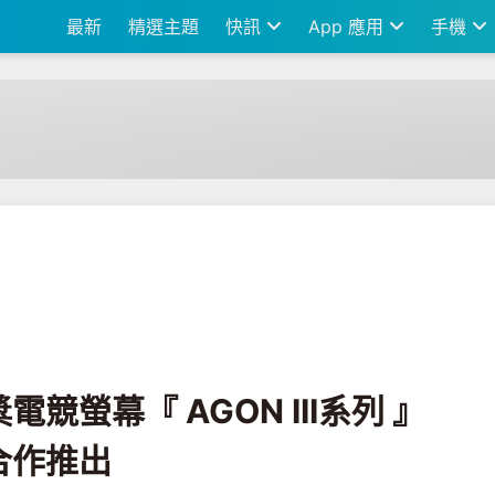
最新
精選主題
快訊
App 應用
手機
N III系列 』與戰鬥天使艾莉塔合作推出
競螢幕『 AGON III系列 』
合作推出