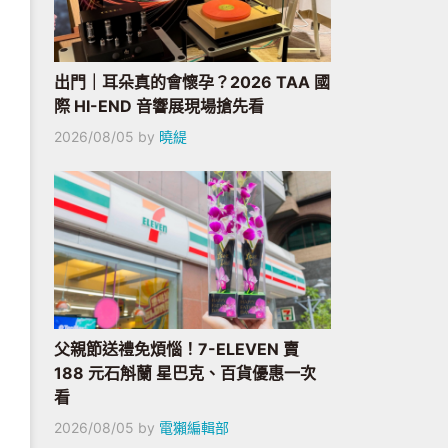
出門｜耳朵真的會懷孕？2026 TAA 國
際 HI-END 音響展現場搶先看
2026/08/05
by
曉緹
父親節送禮免煩惱！7-ELEVEN 賣
188 元石斛蘭 星巴克、百貨優惠一次
看
2026/08/05
by
電獺編輯部