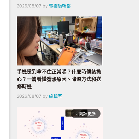
2026/08/07
by
電獺編輯部
手機燙到拿不住正常嗎？什麼時候該擔
心？一篇看懂發熱原因、降溫方法和送
修時機
2026/08/07
by
編輯室
閱讀更多
arrow_forward_ios