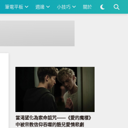
筆電平板
週邊
小技巧
關於
當渴望化為索命詛咒——《愛的魔樣》
中被宗教信仰吞噬的酷兒愛情悲劇