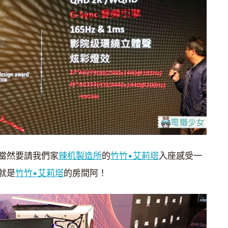
當然要請我們家
辣机製造所
的
竹竹•艾莉塔
入座感受一
就是
竹竹•艾莉塔
的房間阿！