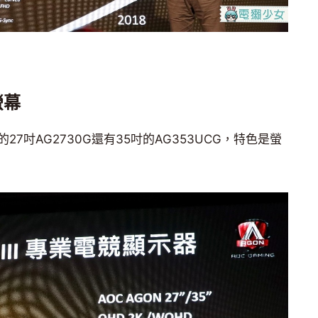
螢幕
7吋AG2730G還有35吋的AG353UCG，特色是螢