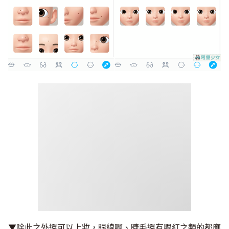
▼除此之外還可以上妝，眼線啊、睫毛還有腮紅之類的都應