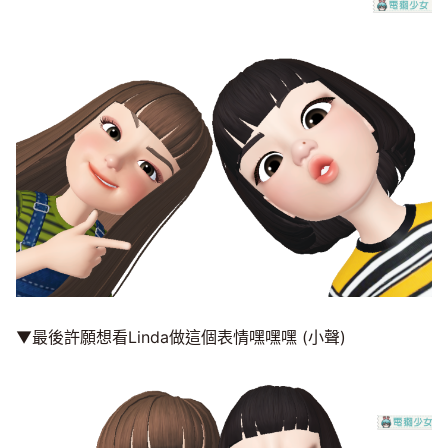
▼最後許願想看Linda做這個表情嘿嘿嘿 (小聲)