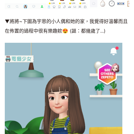
▼將將~下圖為宇恩的小人偶和她的家，我覺得好溫馨而且
在佈置的過程中很有樂趣欸😍 (謎：都幾歲了...)