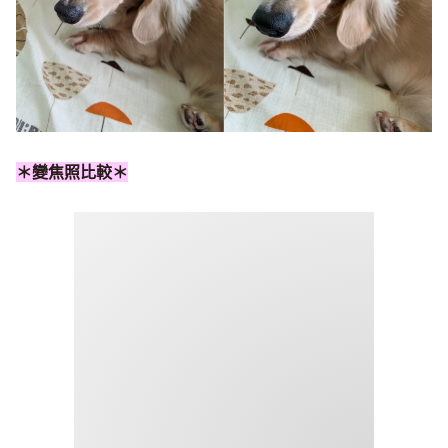
＊變焦照比較＊