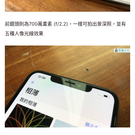
前鏡頭則為700萬畫素 (f/2.2)，一樣可拍出景深照，並有
五種人像光線效果