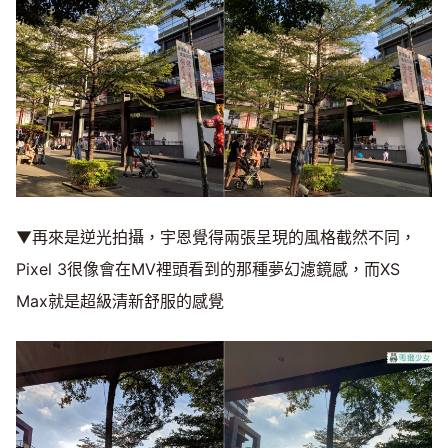
▼再來是逆光拍攝，宇恩覺得兩張呈現的風格截然不同，
Pixel 3很像會在MV裡頭看到的那種夢幻濾鏡感，而XS
Max就是超級清新舒服的感覺