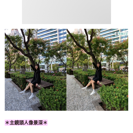
＊主鏡頭人像景深＊