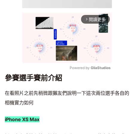
閱讀更多
arrow_forward_ios
Powered by 
GliaStudios
參賽選手賽前介紹
Mute
在看照片之前先稍微跟獺友們說明一下這次兩位選手各自的
相機實力如何
iPhone XS Max