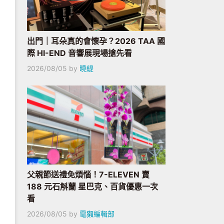
出門｜耳朵真的會懷孕？2026 TAA 國
際 HI-END 音響展現場搶先看
2026/08/05
by
曉緹
父親節送禮免煩惱！7-ELEVEN 賣
188 元石斛蘭 星巴克、百貨優惠一次
看
2026/08/05
by
電獺編輯部