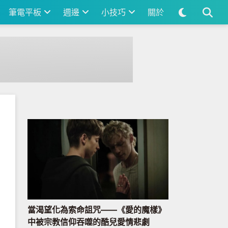
筆電平板
週邊
小技巧
關於
當渴望化為索命詛咒——《愛的魔樣》
中被宗教信仰吞噬的酷兒愛情悲劇