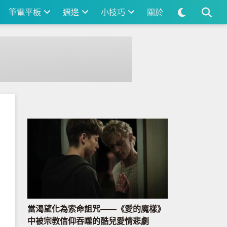
筆電平板
週邊
小技巧
關於
當渴望化為索命詛咒——《愛的魔樣》
中被宗教信仰吞噬的酷兒愛情悲劇