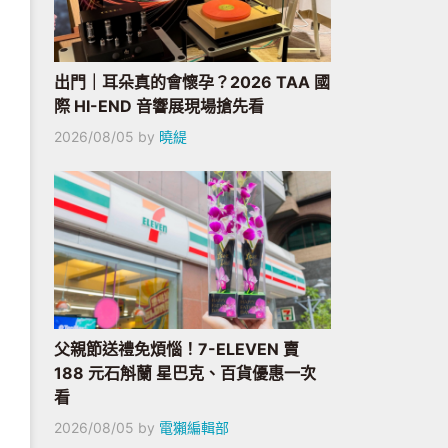
出門｜耳朵真的會懷孕？2026 TAA 國
際 HI-END 音響展現場搶先看
2026/08/05
by
曉緹
父親節送禮免煩惱！7-ELEVEN 賣
188 元石斛蘭 星巴克、百貨優惠一次
看
2026/08/05
by
電獺編輯部