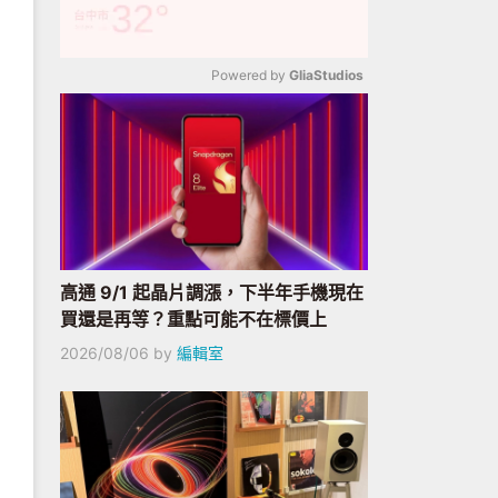
Powered by 
GliaStudios
Mute
高通 9/1 起晶片調漲，下半年手機現在
買還是再等？重點可能不在標價上
2026/08/06
by
編輯室