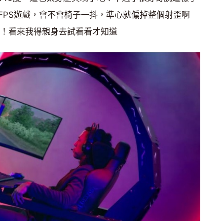
FPS遊戲，會不會椅子一抖，準心就偏掉整個射歪啊
哼！看來我得親身去試看看才知道