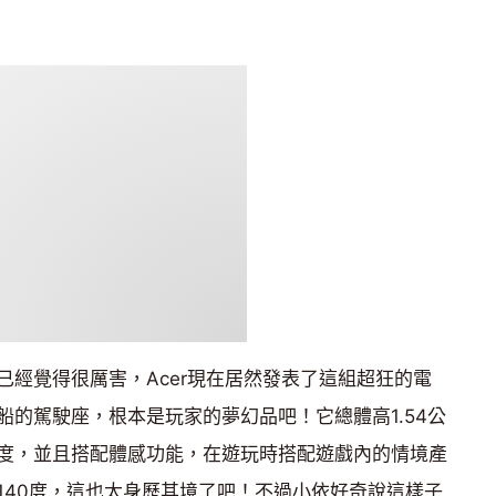
已經覺得很厲害，Acer現在居然發表了這組超狂的電
的駕駛座，根本是玩家的夢幻品吧！它總體高1.54公
度，並且搭配體感功能，在遊玩時搭配遊戲內的情境產
140度，這也太身歷其境了吧！不過小依好奇說這樣子