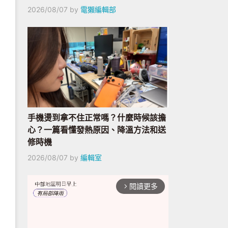
2026/08/07
by
電獺編輯部
手機燙到拿不住正常嗎？什麼時候該擔
心？一篇看懂發熱原因、降溫方法和送
修時機
2026/08/07
by
編輯室
閱讀更多
arrow_forward_ios