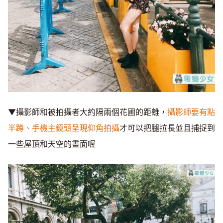
▼攝影師和被拍攝者大約隔兩個花圃的距離，
攝影師要有點
半蹲、手機主鏡頭呈現仰角拍攝
才可以把腿拉長並且捕捉到
一些屋頂和天空的畫面喔