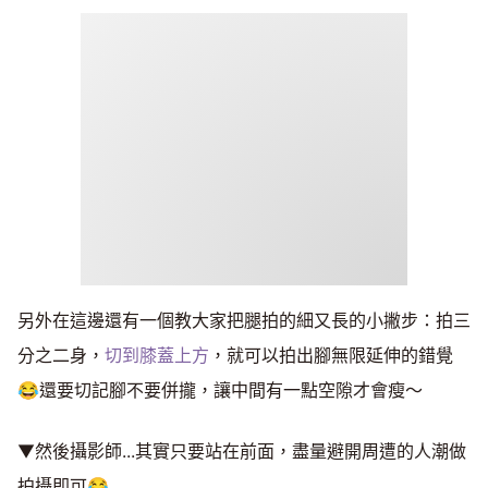
另外在這邊還有一個教大家把腿拍的細又長的小撇步：拍三
分之二身，
切到膝蓋上方
，就可以拍出腳無限延伸的錯覺
😂還要切記腳不要併攏，讓中間有一點空隙才會瘦～
▼然後攝影師...其實只要站在前面，盡量避開周遭的人潮做
拍攝即可😂