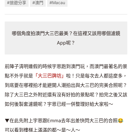
#旅遊分享
#澳門
#Macau
哪個角度拍澳門大三巴最美？在這裡又該用哪個濾鏡
App呢？
前陣子清明連假的時候宇恩跑到澳門玩，而澳門最著名的景
點不外乎就是
「大三巴牌坊」
啦！只是每次去人都這麼多，
到底要在哪裡拍才能避開人潮拍出與大三巴的完美合照呢？
除了大三巴之外附近還有沒有好拍的景點呢？拍完之後又該
如何後製套濾鏡呢？宇恩已經一併整理好給大家啦～
▼在此先附上宇恩跟Emma去年出差快閃大三巴的合照😂
可以看到樓梯上滿滿的都～是～人～