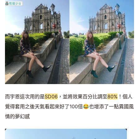
而宇恩這次用的是
SD06
，並將效果百分比調至
80%
！個人
覺得套用之後天氣看起來好了100倍😂也增添了一點異國風
情的夢幻感