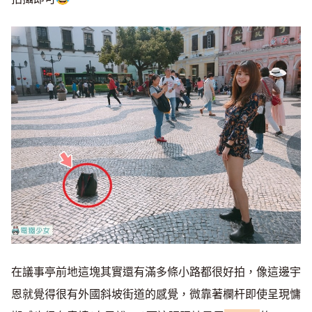
在議事亭前地這塊其實還有滿多條小路都很好拍，像這邊宇
恩就覺得很有外國斜坡街道的感覺，微靠著欄杆即使呈現慵