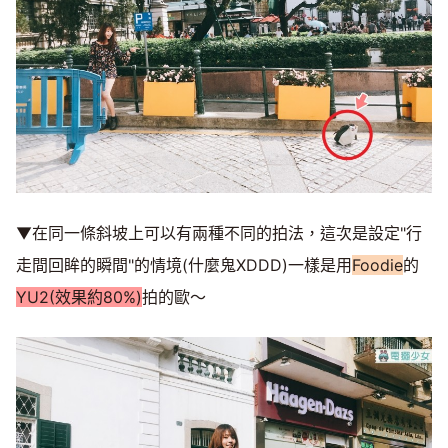
▼在同一條斜坡上可以有兩種不同的拍法，這次是設定"行
走間回眸的瞬間"的情境(什麼鬼XDDD)一樣是用
Foodie
的
YU2(效果約80%)
拍的歐～