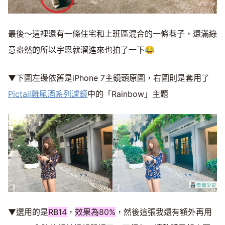
最後～這裡還有一條住宅和上班區混合的一條巷子，還滿綠
意盎然的所以宇恩就溜進來也拍了一下😂
▼下圖左邊依舊是iPhone 7主鏡頭原圖，右圖則是套用了
Pictail雞尾酒系列濾鏡
中的「Rainbow」主題
▼選用的是
RB14
，
效果為80%
，然後這張我還有額外再用