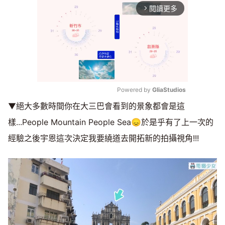
閱讀更多
arrow_forward_ios
Powered by 
GliaStudios
▼絕大多數時間你在大三巴會看到的景象都會是這
Mute
樣...People Mountain People Sea😞於是乎有了上一次的
經驗之後宇恩這次決定我要繞道去開拓新的拍攝視角!!!