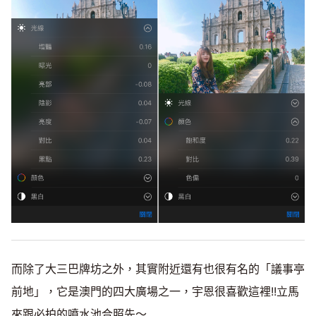
而除了大三巴牌坊之外，其實附近還有也很有名的「議事亭
前地」，它是澳門的四大廣場之一，宇恩很喜歡這裡!!立馬
來跟必拍的噴水池合照先～