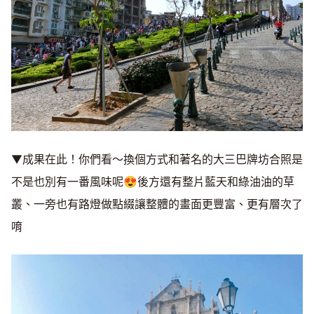
▼成果在此！你們看～換個方式和著名的大三巴牌坊合照是
不是也別有一番風味呢😍後方還有整片藍天和綠油油的草
叢、一旁也有路燈做點綴讓整體的畫面更豐富、更有層次了
唷