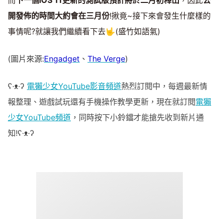
而
下一個iOS 11更新的測試版預計將於二月初釋出
，因此
公
開發佈的時間大約會在三月份
!揪竟~接下來會發生什麼樣的
事情呢?就讓我們繼續看下去
🤟
(盛竹如語氣)
(圖片來源:
Engadget
、
The Verge
)
ʕ·ᴥ·ʔ
電獺少女YouTube影音頻道
熱烈訂閱中，每週最新情
報整理、遊戲試玩還有手機操作教學更新，現在就訂閱
電獺
少女YouTube頻道
，同時按下小鈴鐺才能搶先收到新片通
知!ʕ·ᴥ·ʔ