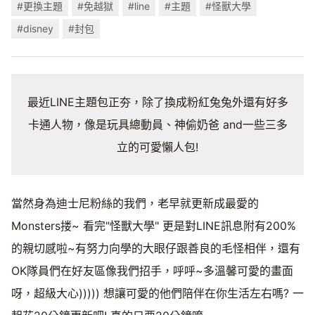
#更換主題
#免越獄
#line
#主題
#怪獸大學
#disney
#封包
最近LINE主題包正夯，除了換成粉紅兔兔外還有好多
卡通人物，像是玩具總動員、神偷奶爸 and一些三多
立的可愛懶人包!
當然身為迪士尼粉絲的我們，老早就更新成最愛的
Monsters搂~ 看完"怪獸大學" 更是對LINE訊息附有200%
的親切感啦~有努力向學的大眼仔跟善良的毛怪相伴，還有
OK隊員們在好友區像我們招手，呼呼~多溫馨可愛的畫面
呀，超級大心))))) 想讓可愛的他們陪伴在你生活左右嗎? 一