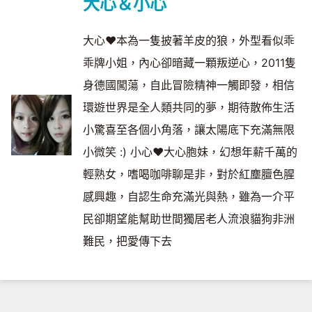
大心＆小心
大心❤本為一隻披著羊皮的狼，外型看似乖
乖牌小姐，內心卻暗藏一顆叛逆心，2011隻
身德國闖蕩，自此冒險精神一觸即發，相信
環遊世界是全人類共同的夢，期待散佈生活
小驚喜至各個小角落，讓太陽底下充滿無限
小微笑 :) 小心❤大心胞妹，幻想年薪千萬的
輕熟女，嗜喝咖啡聊是非，對於紅塵膻色腥
感興趣，自認生命充滿光與熱，雖為一介平
民卻期望能幫助世間獨居老人流浪貓狗非洲
難民，把愛傳下去