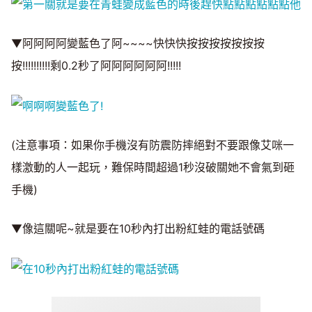
▼阿阿阿阿變藍色了阿~~~~快快快按按按按按按按
按!!!!!!!!!!剩0.2秒了阿阿阿阿阿阿!!!!!
(注意事項：如果你手機沒有防震防摔絕對不要跟像艾咪一
樣激動的人一起玩，難保時間超過1秒沒破關她不會氣到砸
手機)
▼像這關呢~就是要在10秒內打出粉紅蛙的電話號碼