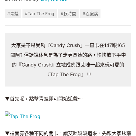
#青蛙
#Tap The Frog
#殺時間
#心臟病
大家是不是受夠『Candy Crush』一直卡在147跟165
關阿? 俗話說休息是為了走更長遠的路，快快放下手中
的『Candy Crush』立地成佛跟艾咪一起來玩可愛的
『Tap The Frog』 !!!
▼首先呢，點擊青蛙即可開始遊戲～
▼裡面有各種不同的關卡，讓艾咪娓娓道來，先跟大家炫耀