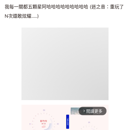
我每一關都五顆星阿哈哈哈哈哈哈哈哈哈 (迷之音：重玩了
N次還敢炫耀.....)
閱讀更多
arrow_forward_ios