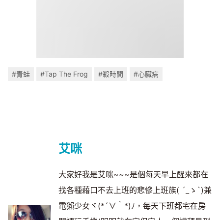
#青蛙
#Tap The Frog
#殺時間
#心臟病
艾咪
大家好我是艾咪~~~是個每天早上醒來都在
找各種藉口不去上班的悲慘上班族( ´_ゝ`)兼
電獺少女ヾ(*´∀｀*)ﾉ，每天下班都宅在房