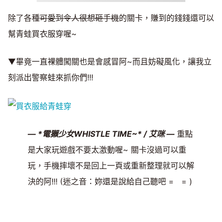
除了各種
可愛到令人很想砸手機
的關卡，賺到的錢錢還可以
幫青蛙買衣服穿喔~
▼畢竟一直裸體闖關也是會感冒阿~而且妨礙風化，讓我立
刻派出警察蛙來抓你們!!!
— *電獺少女WHISTLE TIME~* / 艾咪 —
重點
是大家玩遊戲不要太激動喔~ 關卡沒過可以重
玩，手機摔壞不是回上一頁或重新整理就可以解
決的阿!!! (迷之音：妳還是說給自己聽吧 = = )