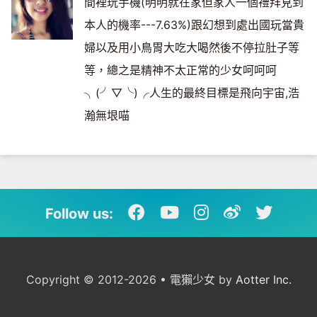
間裡玩手機(明明就在家但家人一個禮拜見到
本人的機率---7.63%)跟幻想到處出國玩當貴
婦以及用小鳥胃大吃大喝然後不停拉肚子等
等，總之是精神不太正常的少女呵呵呵
╮(╯▽╰)╭人生的最終目標是飛向宇宙,浩
瀚無垠喵
Follow us:
Copyright © 2012-2026 • 電獺少女 by
Aotter Inc.